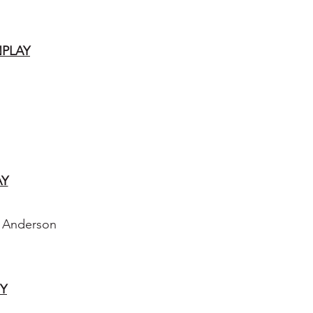
NPLAY
AY
s Anderson
Y