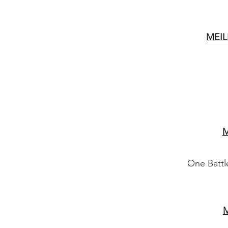
MEIL
M
One Battl